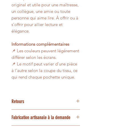
original et utile pour une maîtresse,
un collègue, une amie ou toute
personne qui aime lire. À offrir ou à
s’offrir pour allier lecture et
élégance.
Informations complémentaires
📌 Les couleurs peuvent légèrement
différer selon les écrans.
📌 Le motif peut varier d’une pièce
à l’autre selon la coupe du tissu, ce
qui rend chaque pochette unique.
Retours
Nos articles étant créées
Fabrication artisanale à la demande
spécialement pour vous, les retours
ne sont pas possibles, merci.