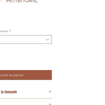
ssoire
*
outer au panier
 à la demande
 confectionnée artisanalement à