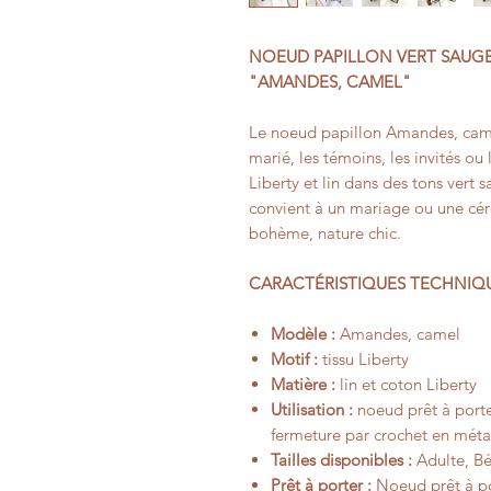
NOEUD PAPILLON VERT SAUG
"AMANDES, CAMEL"
Le noeud papillon Amandes, came
marié, les témoins, les invités ou 
Liberty et lin dans des tons vert 
convient à un mariage ou une cé
bohème, nature chic.
CARACTÉRISTIQUES TECHNIQ
Modèle :
Amandes, camel
Motif :
tissu Liberty
Matière :
lin et coton Liberty
Utilisation :
noeud prêt à porte
fermeture par crochet en méta
Tailles disponibles :
Adulte, Bé
Prêt à porter :
Noeud prêt à por