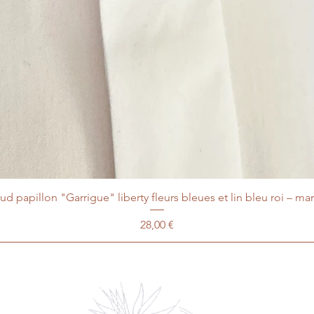
d papillon "Garrigue" liberty fleurs bleues et lin bleu roi – ma
Prix
28,00 €