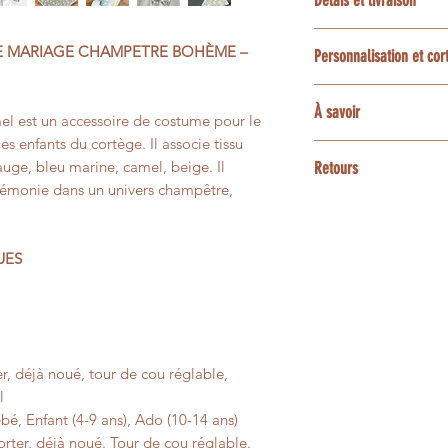
Délais et livraison
la demande dans mon
Luberon en Provence
Le délai habituel es
création sur mesure 
E MARIAGE CHAMPETRE BOHÈME –
Personnalisation et co
confection et livrai
projet : choix du tis
coordonnés, sous rés
La plupart des tissu
Une option express 
À savoir
demande particulièr
accessoires assortis
l est un accessoire de costume pour le
disponibilités de l’a
ensemble les possibi
enfant ou bébé, poc
les enfants du cortège. Il associe tissu
3 et 5 jours ouvrés
Les couleurs peuvent
bracelets, barrettes
sauge, bleu marine, camel, beige. Il
Retours
contactez-moi avan
écrans.
animaux.
rémonie dans un univers champêtre,
Les créations confe
Certaines matières n
Pour une personnali
personnalisées ne p
présenter de petites 
contactez-moi avant
un changement d’avi
UES
leur aspect vivant e
faisabilité.
Si votre article pré
pas à votre comman
afin que nous trouvi
r, déjà noué, tour de cou réglable,
l
bé, Enfant (4-9 ans), Ado (10-14 ans)
ter, déjà noué. Tour de cou réglable.