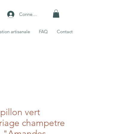
Connexion
ation artisanale
FAQ
Contact
illon vert
riage champetre
 "Amandes,