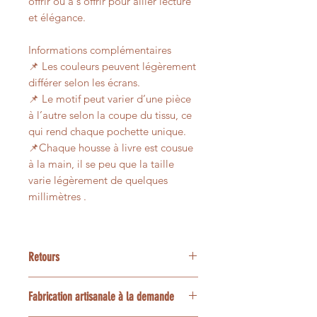
offrir ou à s’offrir pour allier lecture
et élégance.
Informations complémentaires
📌 Les couleurs peuvent légèrement
différer selon les écrans.
📌 Le motif peut varier d’une pièce
à l’autre selon la coupe du tissu, ce
qui rend chaque pochette unique.
📌Chaque housse à livre est cousue
à la main, il se peu que la taille
varie légèrement de quelques
millimètres .
Retours
Nos articles étant créées
Fabrication artisanale à la demande
spécialement pour vous, les retours
ne sont pas possibles, merci.