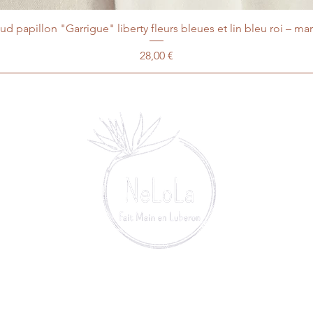
d papillon "Garrigue" liberty fleurs bleues et lin bleu roi – ma
Prix
28,00 €