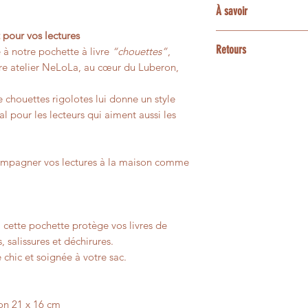
Une option express 
À savoir
accessoires assortis
disponibilités de l’a
Pour des demandes 
enfant ou bébé, poc
 pour vos lectures
3 et 5 jours ouvrés
Les couleurs peuvent
bracelets, barrettes
Retours
e à notre pochette à livre
“chouettes”
,
contactez-moi avan
écrans.
animaux.
re atelier NeLoLa, au cœur du Luberon,
Les créations confe
Certaines matières n
Pour une personnali
personnalisées ne p
présenter de petites 
 chouettes rigolotes lui donne un style
contactez-moi avant
un changement d’avi
leur aspect vivant e
 pour les lecteurs qui aiment aussi les
faisabilité.
Si votre article pré
pas à votre comman
compagner vos lectures à la maison comme
afin que nous trouvi
 cette pochette protège vos livres de
 salissures et déchirures.
chic et soignée à votre sac.
on 21 x 16 cm