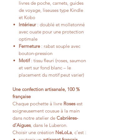
livres de poche, carnets, guides
de voyage, liseuses type Kindle
et Kobo
Intérieur
: doublé et molletonné
avec ouate pour une protection
optimale
Fermeture
: rabat souple avec
bouton-pression
Motif
: tissu fleuri (roses, saumon
et vert sur fond blanc – le
placement du motif peut varier)
Une confection artisanale, 100 %
française
Chaque pochette à livre
Roses
est
soigneusement cousue à la main
dans notre atelier de
Cabrières-
d’Aigues
, dans le Luberon.
Choisir une création
NeLoLa
, c’est :
soutenir un
artisanat français