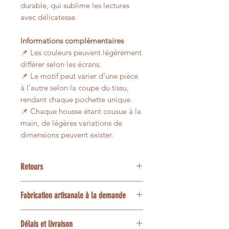
durable, qui sublime les lectures
avec délicatesse.
Informations complémentaires
📌 Les couleurs peuvent légèrement
différer selon les écrans.
📌 Le motif peut varier d’une pièce
à l’autre selon la coupe du tissu,
rendant chaque pochette unique.
📌 Chaque housse étant cousue à la
main, de légères variations de
dimensions peuvent exister.
Retours
Nos articles étant créées
Fabrication artisanale à la demande
spécialement pour vous, les retours
ne sont pas possibles, merci.
Chaque accessoire NeLoLa est
Délais et livraison
découpé et assemblé à la main en