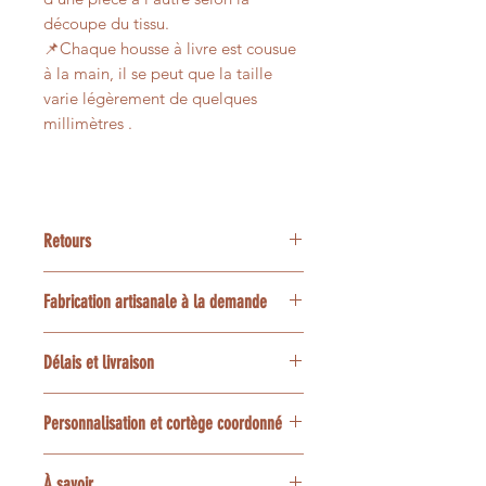
découpe du tissu.
📌Chaque housse à livre est cousue
à la main, il se peut que la taille
varie légèrement de quelques
millimètres .
Retours
Nos articles étant créées
Fabrication artisanale à la demande
spécialement pour vous, les retours
ne sont pas possibles, merci.
Chaque accessoire NeLoLa est
Délais et livraison
découpé et assemblé à la main en
Provence, selon le modèle, la taille
Le délai habituel est de 7 à 10 jours
et les options choisies.
Personnalisation et cortège coordonné
ouvrés, confection et livraison
comprises.
Le placement des motifs peut varier
La plupart des tissus peuvent être
À savoir