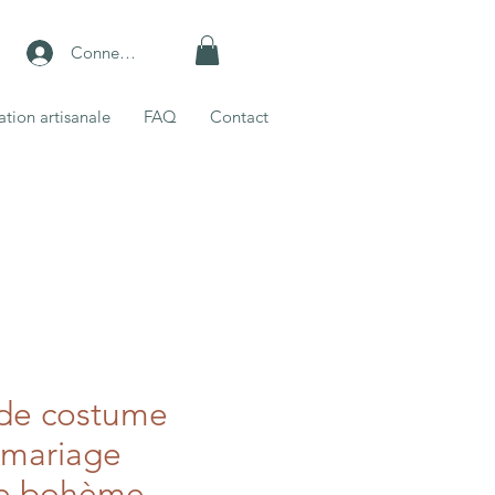
Connexion
ation artisanale
FAQ
Contact
 de costume
t mariage
e bohème