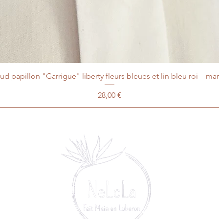
d papillon "Garrigue" liberty fleurs bleues et lin bleu roi – ma
Prix
28,00 €