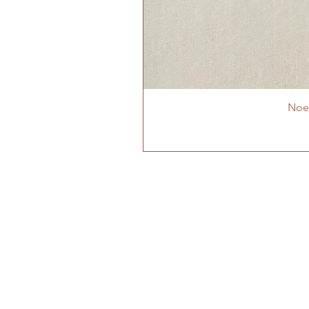
Noeu
MON ATELIER
Cabrières-d'Aigues
Luberon - Vaucluse -
Provence
06 95 27 69 04