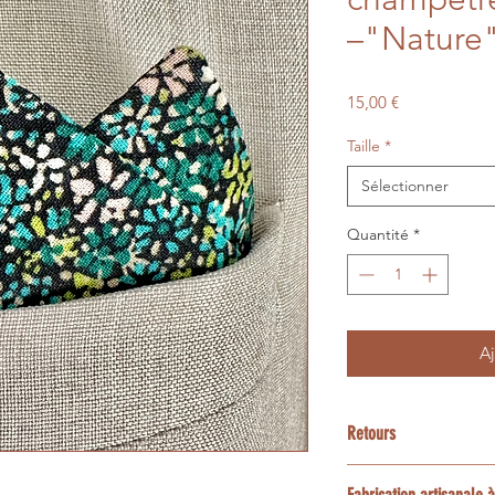
–"Nature
Prix
15,00 €
Taille
*
Sélectionner
Quantité
*
Aj
Retours
Nos articles étant c