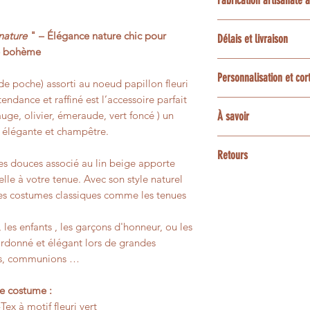
Fabrication artisanale
retours ne sont pas 
Chaque accessoire 
nature
" – Élégance nature chic pour
Délais et livraison
à la main en Provenc
e bohème
les options choisies.
Le délai habituel es
Personnalisation et co
confection et livrai
e poche) assorti au noeud papillon fleuri
Le placement des mo
ndance et raffiné est l’accessoire parfait
du tissu : chaque pi
La plupart des tissu
Une option express 
uge, olivier, émeraude, vert foncé ) un
À savoir
accessoires assortis
disponibilités de l’a
 élégante et champêtre.
Pour des demandes 
enfant ou bébé, poc
3 et 5 jours ouvrés
Les couleurs peuvent
bracelets, barrettes
Retours
contactez-moi avan
écrans.
tes douces associé au lin beige apporte
animaux.
le à votre tenue. Avec son style naturel
Les créations confe
Certaines matières n
e les costumes classiques comme les tenues
Pour une personnali
personnalisées ne p
présenter de petites 
contactez-moi avant
un changement d’avi
leur aspect vivant e
faisabilité.
, les enfants , les garçons d'honneur, ou les
ordonné et élégant lors de grandes
Si votre article pré
pas à votre comman
mes, communions …
afin que nous trouvi
de costume :
Tex à motif fleuri vert