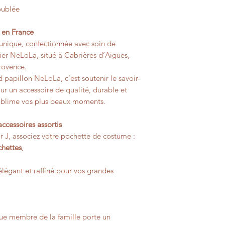
oublée
 en France
unique, confectionnée avec soin de
ier NeLoLa, situé à Cabrières d’Aigues,
rovence.
 papillon NeLoLa, c’est soutenir le savoir-
pour un accessoire de qualité, durable et
 sublime vos plus beaux moments.
ccessoires assortis
r J, associez votre pochette de costume :
chettes
,
élégant et raffiné pour vos grandes
e membre de la famille porte un