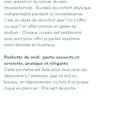
une opération du cancer du sein
(mastectomie). Au-delà du confort physique
indispensable pendant la convalescence,
c’est un objet de réconfort que l’on s’offre
ou que l’on offre comme un geste de
soutien. Chaque coussin est rembourré
avec soin pour offrir le parfait équilibre
entre fermeté et moelleux.
Pochette du midi : porte-couverts et
serviette, pratique et élégante
Cette pochette est faite pour tous ceux qui
déjeunent à l’extérieur, que ce soit au
bureau, en déplacement ou lors d’un pique-
nique en plein air. Elle sert de porte-
couverts et de serviette, pratique, s’enroule
et s’emporte partout. C’est l’accessoire
idéal, tout en évitant les couverts jetables.
Pochette d’ordinateur
La pochette d’ordinateur
rembourrée est
conçue pour protéger votre ordinateur lors