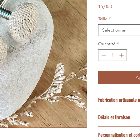
Prix
15,00 €
Taille
*
Sélectionner
Quantité
*
Aj
Fabrication artisanale
Chaque création est
Délais et livraison
la demande dans mon
Luberon en Provence
Le délai habituel es
création sur mesure 
Personnalisation et co
confection et livrai
projet : choix du tis