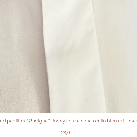
d papillon "Garrigue" liberty fleurs bleues et lin bleu roi – ma
Prix
28,00 €