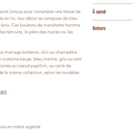
coordonnés, sous rés
La plupart des tissu
Une option express 
sont conçus pour compléter une tenue de
À savoir
demande particulièr
accessoires assortis
disponibilités de l’a
s en lin, leur décor se compose de tissu
ensemble les possibi
enfant ou bébé, poc
3 et 5 jours ouvrés
Les couleurs peuvent
 et écru. Ces boutons de manchette homme
bracelets, barrettes
Retours
contactez-moi avan
écrans.
les témoins, le père des mariés ou les
animaux.
Les créations confe
Certaines matières n
Pour une personnali
personnalisées ne p
présenter de petites 
 un mariage bohème, chic ou champêtre.
contactez-moi avant
un changement d’avi
leur aspect vivant e
faisabilité.
n costume beige, bleu marine, gris ou vert.
onnés au nœud papillon, au carré de
Si votre article pré
pas à votre comman
de la même collection, selon les modèles
afin que nous trouvi
UES
le en métal argenté