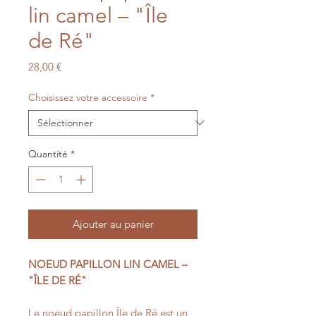
lin camel – "Île
de Ré"
Prix
28,00 €
Choisissez votre accessoire
*
Quantité
*
Ajouter au panier
NOEUD PAPILLON LIN CAMEL –
"ÎLE DE RÉ"
Le noeud papillon Île de Ré est un