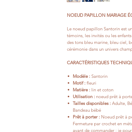
NOEUD PAPILLON MARIAGE ÉC
Le noeud papillon Santorin est un
témoins, les invités ou les enfants
des tons bleu marine, bleu ciel, b
cérémonie dans un univers champê
CARACTÉRISTIQUES TECHNIQ
Modèle :
Santorin
Motif :
fleuri
Matière :
lin et coton
Utilisation :
noeud prêt à porte
Tailles disponibles :
Adulte, Béb
Bandeau bébé
Prêt à porter :
Noeud prêt à por
Fermeture par crochet en méta
avant de commander : je pourr