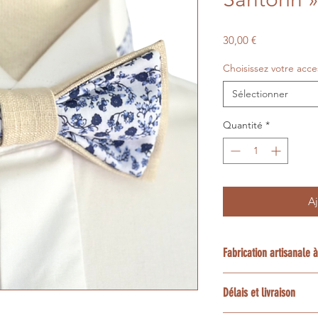
Prix
30,00 €
Choisissez votre acce
Sélectionner
Quantité
*
Aj
Fabrication artisanale
Chaque création est
Délais et livraison
la demande dans mon
Luberon en Provence