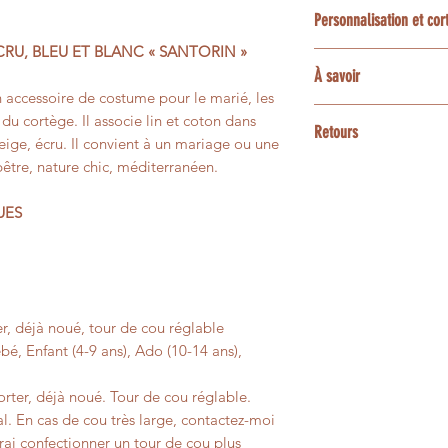
Le délai habituel es
création sur mesure 
Personnalisation et co
confection et livrai
projet : choix du tis
RU, BLEU ET BLANC « SANTORIN »
coordonnés, sous rés
La plupart des tissu
Une option express 
À savoir
demande particulièr
accessoires assortis
disponibilités de l’a
 accessoire de costume pour le marié, les
ensemble les possibi
enfant ou bébé, poc
3 et 5 jours ouvrés
Les couleurs peuvent
 du cortège. Il associe lin et coton dans
bracelets, barrettes
Retours
contactez-moi avan
écrans.
eige, écru. Il convient à un mariage ou une
animaux.
tre, nature chic, méditerranéen.
Les créations confe
Certaines matières n
Pour une personnali
personnalisées ne p
présenter de petites 
UES
contactez-moi avant
un changement d’avi
leur aspect vivant e
faisabilité.
Si votre article pré
pas à votre comman
afin que nous trouvi
r, déjà noué, tour de cou réglable
é, Enfant (4-9 ans), Ado (10-14 ans),
ter, déjà noué. Tour de cou réglable.
l. En cas de cou très large, contactez-moi
ai confectionner un tour de cou plus