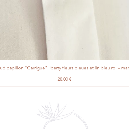
d papillon "Garrigue" liberty fleurs bleues et lin bleu roi – ma
Prix
28,00 €