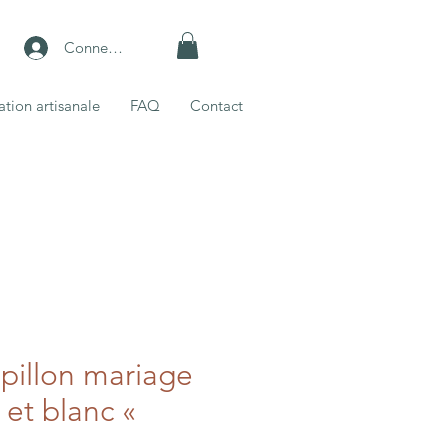
Connexion
ation artisanale
FAQ
Contact
illon mariage
 et blanc «