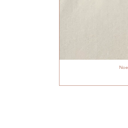
Noeu
MON ATELIER