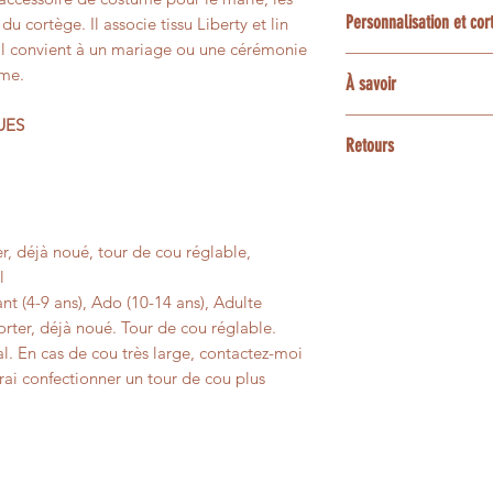
Le délai habituel es
création sur mesure 
Personnalisation et co
du cortège. Il associe tissu Liberty et lin
confection et livrai
projet : choix du tis
 Il convient à un mariage ou une cérémonie
coordonnés, sous rés
La plupart des tissu
ème.
Une option express 
À savoir
demande particulièr
accessoires assortis
disponibilités de l’a
ensemble les possibi
enfant ou bébé, poc
3 et 5 jours ouvrés
UES
Les couleurs peuvent
bracelets, barrettes
Retours
contactez-moi avan
écrans.
animaux.
Les créations confe
Certaines matières n
Pour une personnali
personnalisées ne p
présenter de petites 
contactez-moi avant
un changement d’avi
leur aspect vivant e
r, déjà noué, tour de cou réglable,
faisabilité.
l
Si votre article pré
nt (4-9 ans), Ado (10-14 ans), Adulte
pas à votre comman
ter, déjà noué. Tour de cou réglable.
afin que nous trouvi
l. En cas de cou très large, contactez-moi
ai confectionner un tour de cou plus