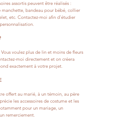
oires assortis peuvent être réalisés :
 manchette, bandeau pour bébé, collier
celet, etc. Contactez-moi afin d’étudier
 personnalisation.
?
? Vous voulez plus de lin et moins de fleurs
Contactez-moi directement et on créera
pond exactement à votre projet.
E
re offert au marié, à un témoin, au père
récie les accessoires de costume et les
nt notamment pour un mariage, un
u un remerciement.