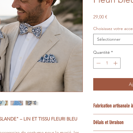
Prix
29,00 €
Choisissez votre acce
Sélectionner
Quantité
*
Aj
Fabrication artisanale
Chaque création est
ANDE" – LIN ET TISSU FLEURI BLEU
Délais et livraison
la demande dans mon
Luberon en Provence
accessoire de costume pour le marié, les