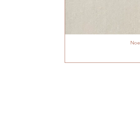
Noeu
MON ATELIER
Cabrières-d'Aigues
Luberon - Vaucluse -
Provence
06 95 27 69 04