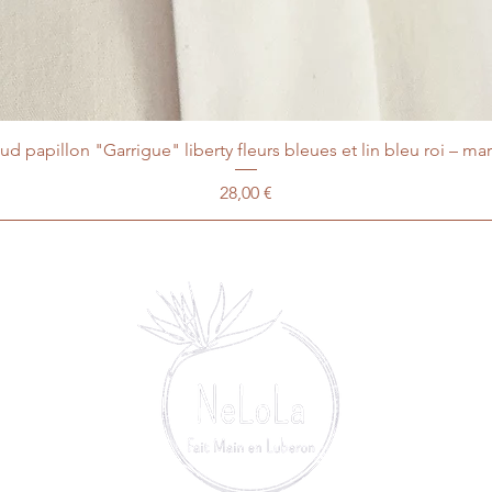
d papillon "Garrigue" liberty fleurs bleues et lin bleu roi – ma
Prix
28,00 €