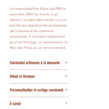
Le noeud papillon Katie and Millie
peut être offert au marié, à un
témoin, au père des mariés ou à un
proche qui apprécie les accessoires
de costume et les créations
artisanales. Il convient notamment
pour un mariage, un anniversaire, la
fête des Pères ou un remerciement.
Fabrication artisanale à la demande
Chaque création est confectionnée
Délais et livraison
artisanalement à la demande dans
mon atelier en France, au coeur du
Le délai habituel est de 7 à 10 jours
Luberon en Provence. Une
Personnalisation et cortège coordonné
ouvrés, confection et livraison
personnalisation ou une création sur
comprises.
mesure peut être réalisée selon
La plupart des tissus peuvent être
À savoir
votre projet : choix du tissu, coloris
déclinés en accessoires assortis :
Une option express peut être