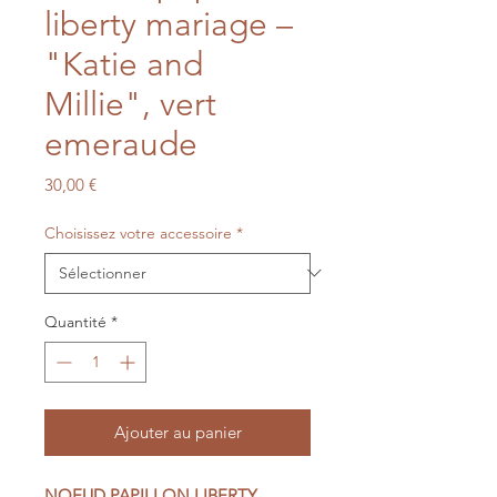
liberty mariage –
"Katie and
Millie", vert
emeraude
Prix
30,00 €
Choisissez votre accessoire
*
Quantité
*
Ajouter au panier
NOEUD PAPILLON LIBERTY