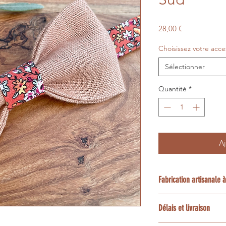
Prix
28,00 €
Choisissez votre acce
Sélectionner
Quantité
*
Aj
Fabrication artisanale
Chaque création est
Délais et livraison
la demande dans mon
Luberon en Provence