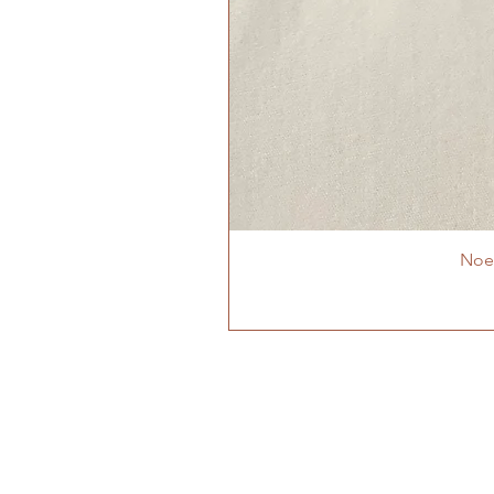
Noeu
MON ATELIER