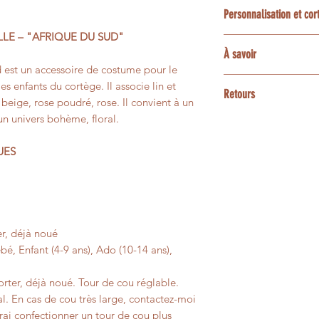
Le délai habituel es
création sur mesure 
Personnalisation et co
confection et livrai
projet : choix du tis
LE – "AFRIQUE DU SUD"
coordonnés, sous rés
La plupart des tissu
Une option express 
À savoir
demande particulièr
accessoires assortis
disponibilités de l’a
 est un accessoire de costume pour le
ensemble les possibi
enfant ou bébé, poc
3 et 5 jours ouvrés
Les couleurs peuvent
les enfants du cortège. Il associe lin et
bracelets, barrettes
Retours
contactez-moi avan
écrans.
beige, rose poudré, rose. Il convient à un
animaux.
n univers bohème, floral.
Les créations confe
Certaines matières n
Pour une personnali
personnalisées ne p
présenter de petites 
UES
contactez-moi avant
un changement d’avi
leur aspect vivant e
faisabilité.
Si votre article pré
pas à votre comman
afin que nous trouvi
r, déjà noué
é, Enfant (4-9 ans), Ado (10-14 ans),
ter, déjà noué. Tour de cou réglable.
l. En cas de cou très large, contactez-moi
ai confectionner un tour de cou plus