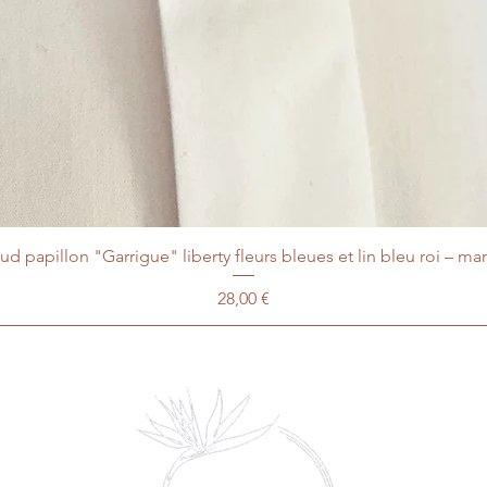
d papillon "Garrigue" liberty fleurs bleues et lin bleu roi – ma
Prix
28,00 €