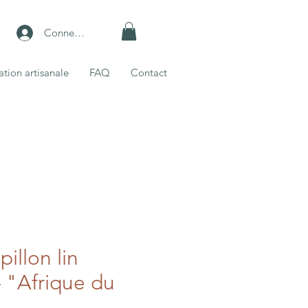
Connexion
ation artisanale
FAQ
Contact
illon lin
– "Afrique du