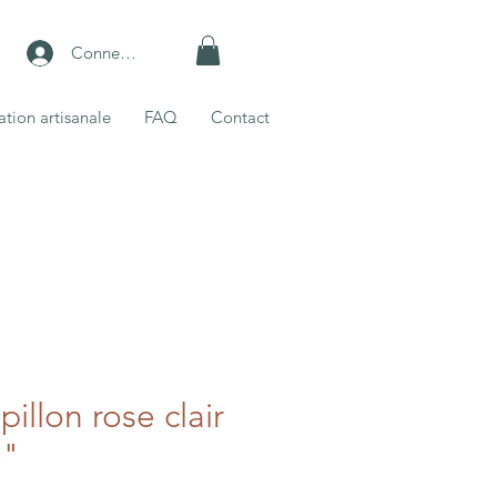
Connexion
ation artisanale
FAQ
Contact
illon rose clair
e"