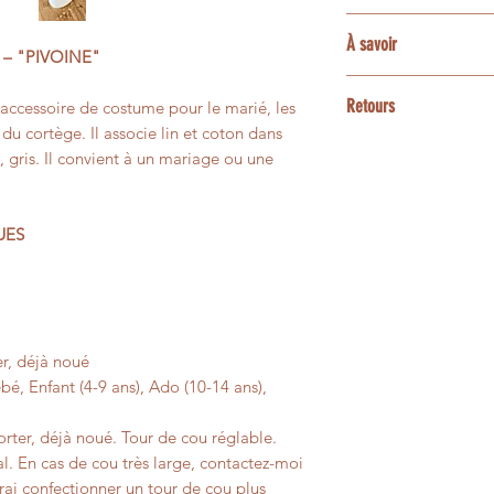
coordonnés, sous rés
La plupart des tissu
Une option express 
À savoir
demande particulièr
accessoires assortis
– "PIVOINE"
disponibilités de l’a
ensemble les possibi
enfant ou bébé, poc
3 et 5 jours ouvrés
Les couleurs peuvent
bracelets, barrettes
Retours
 accessoire de costume pour le marié, les
contactez-moi avan
écrans.
animaux.
 du cortège. Il associe lin et coton dans
Les créations confe
, gris. Il convient à un mariage ou une
Certaines matières n
Pour une personnali
personnalisées ne p
présenter de petites 
contactez-moi avant
un changement d’avi
leur aspect vivant e
faisabilité.
UES
Si votre article pré
pas à votre comman
afin que nous trouvi
r, déjà noué
é, Enfant (4-9 ans), Ado (10-14 ans),
ter, déjà noué. Tour de cou réglable.
l. En cas de cou très large, contactez-moi
ai confectionner un tour de cou plus