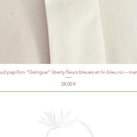
d papillon "Garrigue" liberty fleurs bleues et lin bleu roi – ma
Prix
28,00 €