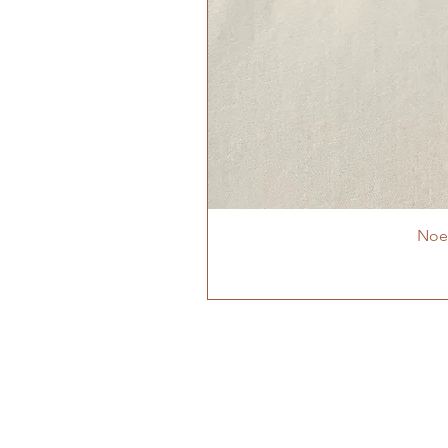
Noeu
MON ATELIER