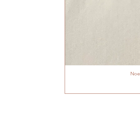
Noeu
MON ATELIER