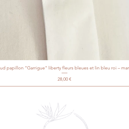
d papillon "Garrigue" liberty fleurs bleues et lin bleu roi – ma
Prix
28,00 €