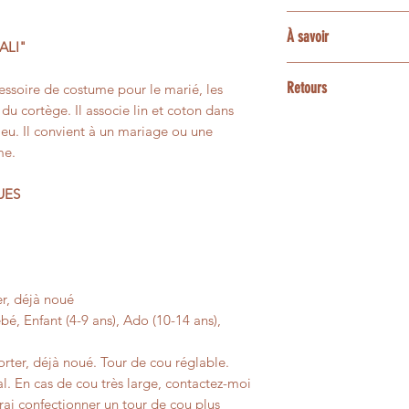
coordonnés, sous rés
La plupart des tissu
Une option express 
À savoir
demande particulièr
accessoires assortis
ALI"
disponibilités de l’a
ensemble les possibi
enfant ou bébé, poc
3 et 5 jours ouvrés
Les couleurs peuvent
bracelets, barrettes
Retours
essoire de costume pour le marié, les
contactez-moi avan
écrans.
animaux.
 du cortège. Il associe lin et coton dans
Les créations confe
bleu. Il convient à un mariage ou une
Certaines matières n
Pour une personnali
personnalisées ne p
me.
présenter de petites 
contactez-moi avant
un changement d’avi
leur aspect vivant e
faisabilité.
UES
Si votre article pré
pas à votre comman
afin que nous trouvi
r, déjà noué
é, Enfant (4-9 ans), Ado (10-14 ans),
ter, déjà noué. Tour de cou réglable.
l. En cas de cou très large, contactez-moi
ai confectionner un tour de cou plus