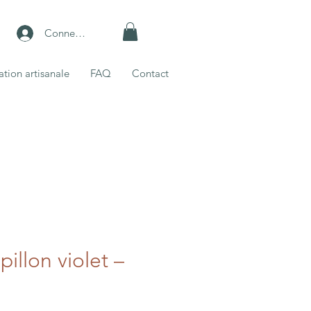
Connexion
ation artisanale
FAQ
Contact
illon violet –