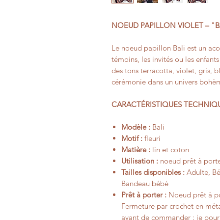
NOEUD PAPILLON VIOLET – "B
Le noeud papillon Bali est un acc
témoins, les invités ou les enfants
des tons terracotta, violet, gris, 
cérémonie dans un univers bohè
CARACTÉRISTIQUES TECHNIQ
Modèle :
Bali
Motif :
fleuri
Matière :
lin et coton
Utilisation :
noeud prêt à porte
Tailles disponibles :
Adulte, Béb
Bandeau bébé
Prêt à porter :
Noeud prêt à por
Fermeture par crochet en méta
avant de commander : je pourr