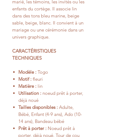
marié, les témoins, les invités ou les
enfants du cortège. Il associe lin
dans des tons bleu marine, beige
sable, beige, blanc. Il convient à un
mariage ou une cérémonie dans un
univers graphique.
CARACTÉRISTIQUES
TECHNIQUES
Modèle :
Togo
Motif :
fleuri
Matière :
lin
Utilisation :
noeud prêt à porter,
déjà noué
Tailles disponibles :
Adulte,
Bébé, Enfant (4-9 ans), Ado (10-
14 ans), Bandeau bébé
Prêt à porter :
Noeud prêt à
porter, déjà noué. Tour de cou