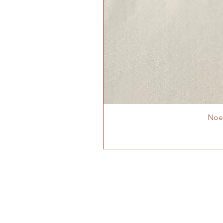
Noeu
MON ATELIER