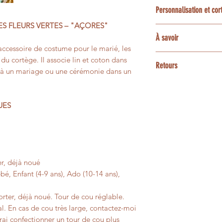
Le délai habituel es
création sur mesure 
Personnalisation et co
confection et livrai
projet : choix du tis
ES FLEURS VERTES – "AÇORES"
coordonnés, sous rés
La plupart des tissu
Une option express 
À savoir
demande particulièr
accessoires assortis
disponibilités de l’a
accessoire de costume pour le marié, les
ensemble les possibi
enfant ou bébé, poc
3 et 5 jours ouvrés
Les couleurs peuvent
 du cortège. Il associe lin et coton dans
bracelets, barrettes
Retours
contactez-moi avan
écrans.
nt à un mariage ou une cérémonie dans un
animaux.
Les créations confe
Certaines matières n
Pour une personnali
personnalisées ne p
présenter de petites 
UES
contactez-moi avant
un changement d’avi
leur aspect vivant e
faisabilité.
Si votre article pré
pas à votre comman
afin que nous trouvi
r, déjà noué
é, Enfant (4-9 ans), Ado (10-14 ans),
ter, déjà noué. Tour de cou réglable.
l. En cas de cou très large, contactez-moi
ai confectionner un tour de cou plus