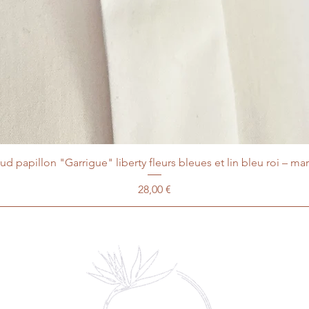
d papillon "Garrigue" liberty fleurs bleues et lin bleu roi – ma
Prix
28,00 €