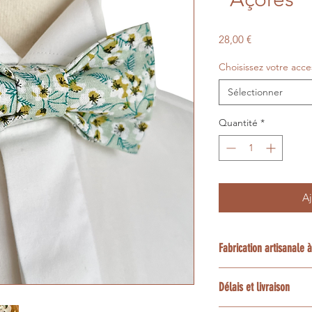
Prix
28,00 €
Choisissez votre acce
Sélectionner
Quantité
*
Aj
Fabrication artisanale
Chaque création est
Délais et livraison
la demande dans mon
Luberon en Provence