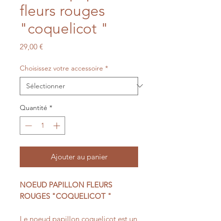
fleurs rouges
"coquelicot "
Prix
29,00 €
Choisissez votre accessoire
*
Quantité
*
Ajouter au panier
NOEUD PAPILLON FLEURS
ROUGES "COQUELICOT "
Le noeud papillon coquelicot est un