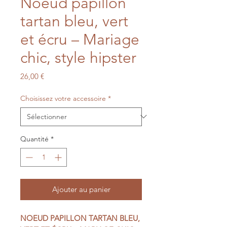
Noeud papillon
tartan bleu, vert
et écru – Mariage
chic, style hipster
Prix
26,00 €
Choisissez votre accessoire
*
Quantité
*
Ajouter au panier
NOEUD PAPILLON TARTAN BLEU,